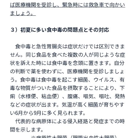
ば医療機関を受診し、緊急時には救急車で向かい
ましょう。
３）初夏に多い食中毒の問題点とその対応
食中毒と急性胃腸炎は症状だけでは区別できま
せん。同じ食品を食べた複数の人が同じような症
状を訴えた時には食中毒を念頭に置きます。自分
の判断で薬を使わずに、医療機関を受診しましょ
う。食中毒は食中毒を起こす細菌、ウイルス、有
毒な物質がついた食品を摂取することにより、下
痢（水様便、粘血便）、腹痛、嘔気、嘔吐、発熱
などの症状が出ます。気温が高く細菌が育ちやす
い6月から9月に多く見られます。
代表的な病原体による侵入経路と発症までの時
間を示します。
※病原性大腸菌（腸管出血性大腸菌）