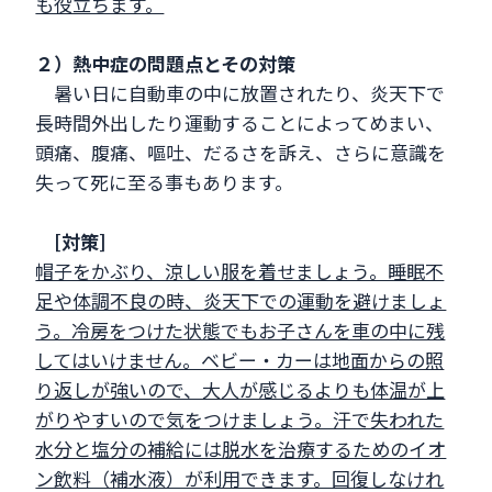
も役立ちます。
２）熱中症の問題点とその対策
暑い日に自動車の中に放置されたり、炎天下で
長時間外出したり運動することによってめまい、
頭痛、腹痛、嘔吐、だるさを訴え、さらに意識を
失って死に至る事もあります。
[対策]
帽子をかぶり、涼しい服を着せましょう。睡眠不
足や体調不良の時、炎天下での運動を避けましょ
う。冷房をつけた状態でもお子さんを車の中に残
してはいけません。ベビー・カーは地面からの照
り返しが強いので、大人が感じるよりも体温が上
がりやすいので気をつけましょう。汗で失われた
水分と塩分の補給には脱水を治療するためのイオ
ン飲料（補水液）が利用できます。回復しなけれ