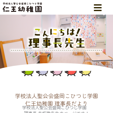
内
容
を
ス
キ
ッ
プ
学校法人聖公会盛岡こひつじ学園
仁王幼稚園 理事長だより
学校法人聖公会盛岡こひつじ学園