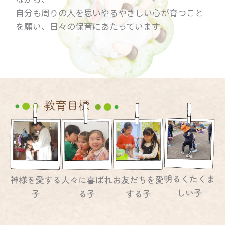
自分も周りの人を思いやるやさしい心が育つこと
を願い、日々の保育にあたっています。
教育目標
明るくたくま
神様を愛する
人々に喜ばれ
お友だちを愛
しい子
子
る子
する子