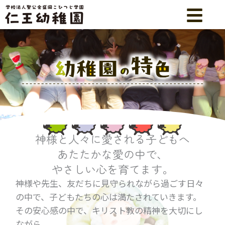
内
容
を
ス
キ
ッ
プ
神様と人々に愛される子どもへ
あたたかな愛の中で、
やさしい心を育てます。
神様や先生、友だちに見守られながら過ごす日々
の中で、
子どもたちの心は満たされていきます。
その安心感の中で、キリスト教の精神を大切にし
ながら、