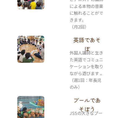
による本物の音楽
に触れることがで
きます。
（月2回）
英語であそ
ぼ
外国人講師と生き
た英語でコミュニ
ケーションを取り
ながら遊びます 。
（週1回：年長児
のみ）
プールであ
そぼう
JSSの大きなプー