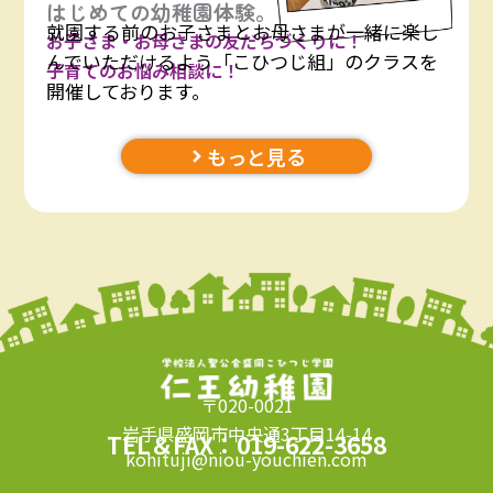
はじめての幼稚園体験。
就園する前のお子さまとお母さまが一緒に楽し
お子さま・お母さまの友だちづくりに！
んでいただけるよう「こひつじ組」のクラスを
子育てのお悩み相談に！
開催しております。
もっと見る
〒020-0021
岩手県盛岡市中央通3丁目14-14
TEL＆FAX：019-622-3658
kohituji@niou-youchien.com