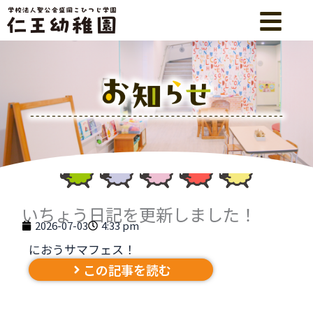
内
容
を
ス
キ
ッ
プ
いちょう日記を更新しました！
2026-07-03
4:33 pm
におうサマフェス！
この記事を読む