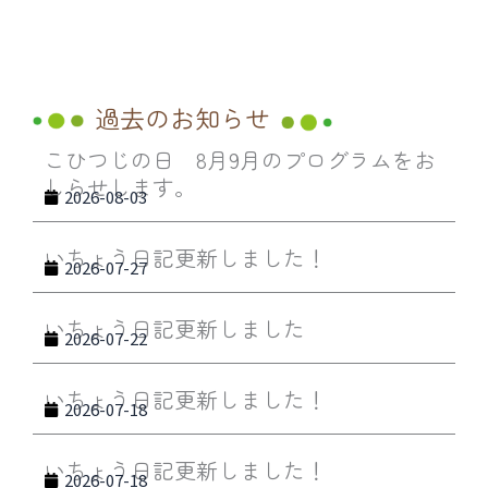
過去のお知らせ
こひつじの日 8月9月のプログラムをお
しらせします。
2026-08-03
いちょう日記更新しました！
2026-07-27
いちょう日記更新しました
2026-07-22
いちょう日記更新しました！
2026-07-18
いちょう日記更新しました！
2026-07-18